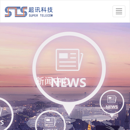
Toggle
naviga
新闻中心