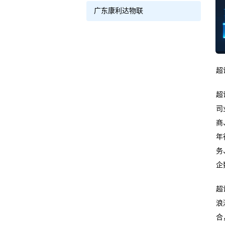
广东康利达物联
超
超
司
商
年
务
企
超
浪
合