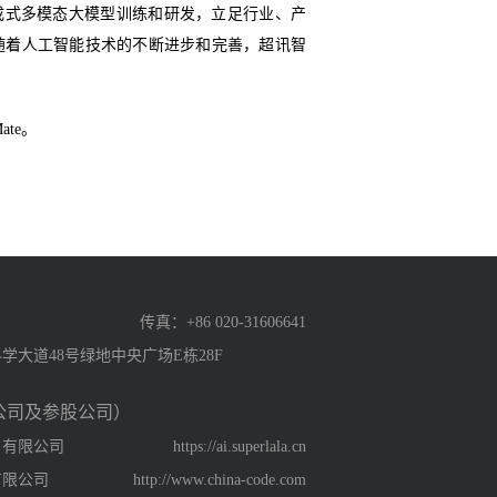
生成式多模态大模型训练和研发，立足行业、产
随着人工智能技术的不断进步和完善，超讯智
ate。
传真：+86 020-31606641
大道48号绿地中央广场E栋28F
公司及参股公司）
）有限公司
https://ai.superlala.cn
有限公司
http://www.china-code.com