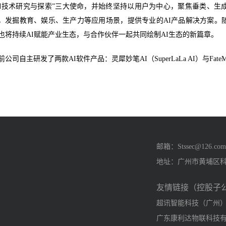
AI技术研究与探索”三大使命，并始终坚持以用户为中心，聚焦垂类、
，发掘教育、娱乐、生产力等应用场景，提供专业的AI产品解决方案。
也将持续AI赋能产业生态，与合作伙伴一起共同绘制AI生态的新篇章。
前公司自主研发了两款AI软件产品：灵犀妙笔AI（SuperLaLa AI）与FateM
邮箱：Stssec@126.com
地址：广州市黄埔区科学
友情链接（控股子
超讯智能科技（广州
广东康利达物联科技