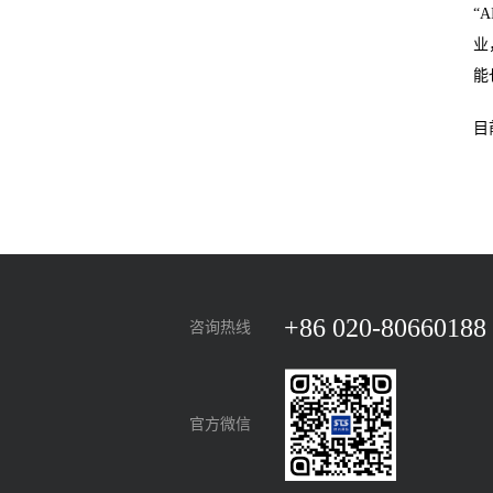
“
业
能
目
+86 020-80660188
咨询热线
官方微信